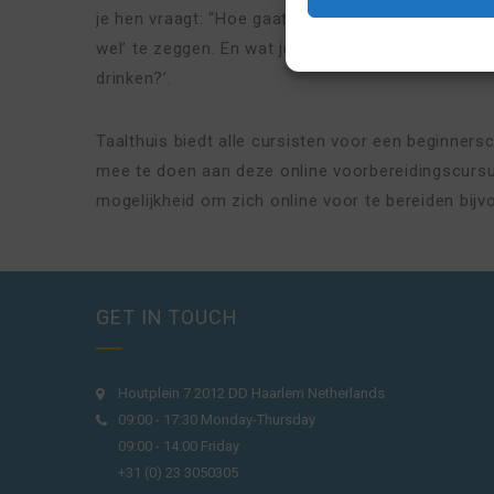
je hen vraagt: “Hoe gaat het met jou? Of als je k
wel’ te zeggen. En wat je moet antwoorden als ie
drinken?’.
Taalthuis biedt alle cursisten voor een beginner
mee te doen aan deze online voorbereidingscursu
mogelijkheid om zich online voor te bereiden bijvo
GET IN TOUCH
Houtplein 7 2012 DD Haarlem Netherlands
09:00 - 17:30 Monday-Thursday
09:00 - 14:00 Friday
+31 (0) 23 3050305