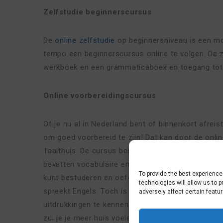
Zelfstudie beginnerscursus
De
online zelfstudie
op beginnersniveau is een mo
tempo een beginnerscursus online te volgen. De z
werkboek en een grammaticaboek en toegang tot 
Online voorbereidingscursus
Of je nu al in Nederland bent of binnenkort afreist
om goed voorbereid te zijn! Dat kan door de onli
Taalthuis. De cursus bestaat uit 7 online lessen e
bevatten vocabulaire en liedjes waar je naar kunt 
To provide the best experienc
kunt bestuderen en oefeningen die je kunt maken.
technologies will allow us to 
spreekt Engels. Toch is het erg belangrijk om wa
adversely affect certain featu
uitdrukkingen te kennen. Door het leren en begrij
zul je je meer huis voelen in Nederland. Nederlan