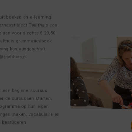
uit boeken en e-learning
rnaast biedt Taalthuis een
aan voor slechts € 29,50.
althuis grammaticaboek
rning kan aangeschaft
@taalthuis.nl.
or een beginnerscursus
eer de cursussen starten,
gprogramma op hun eigen
ningen maken, vocabulaire en
a bestuderen.