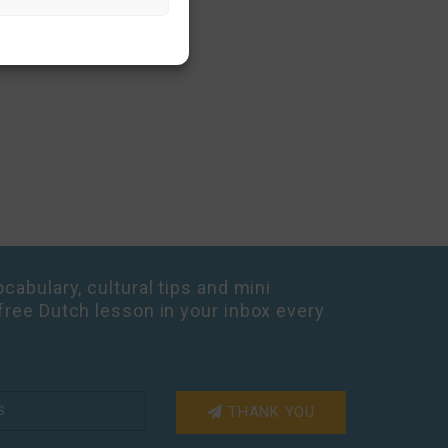
cabulary, cultural tips and mini
free Dutch lesson in your inbox every
THANK YOU