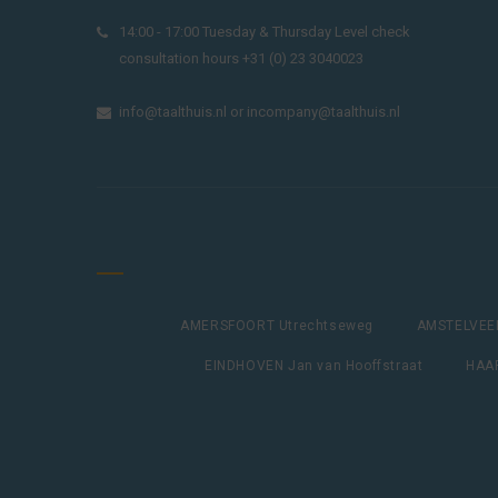
14:00 - 17:00 Tuesday & Thursday Level check
consultation hours +31 (0) 23 3040023
info@taalthuis.nl
or
incompany@taalthuis.nl
AMERSFOORT Utrechtseweg
AMSTELVEEN
EINDHOVEN Jan van Hooffstraat
HAAR