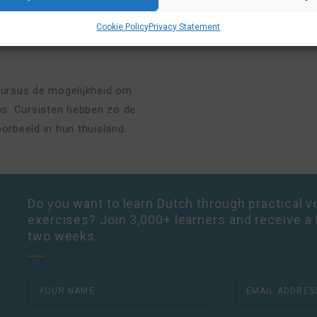
unt bedanken door ‘Dank je
Cookie Policy
Privacy Statement
mand vraagt “Wat wil je
scursus de mogelijkheid om
s. Cursisten hebben zo de
orbeeld in hun thuisland.
Do you want to learn Dutch through practical vo
exercises? Join 3,000+ learners and receive a 
two weeks.