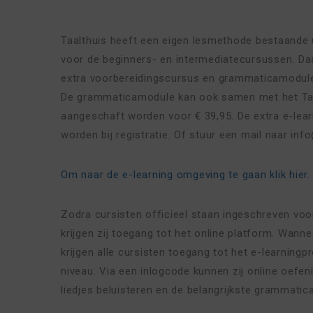
Taalthuis heeft een eigen lesmethode bestaande 
voor de beginners- en intermediatecursussen. Daa
extra voorbereidingscursus en grammaticamodule 
De grammaticamodule kan ook samen met het Ta
aangeschaft worden voor € 39,95. De extra e-lea
worden bij registratie. Of stuur een mail naar info
Om naar de e-learning omgeving te gaan klik hier.
Zodra cursisten officieel staan ingeschreven vo
krijgen zij toegang tot het online platform. Wann
krijgen alle cursisten toegang tot het e-learnin
niveau. Via een inlogcode kunnen zij online oefe
liedjes beluisteren en de belangrijkste grammatic