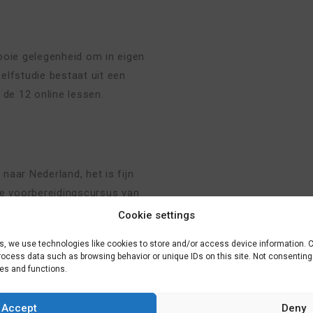
oie gelegenheid om in eigen
elfstudie bestaat uit een
de 12 online lessen.
 naar Nederland, het is fijn
ne voorbereidingscursus van
n een test. Alle lessen
Cookie settings
luisteren, grammatica die je
es, we use technologies like cookies to store and/or access device information. 
 Bijna elke Nederlander
process data such as browsing behavior or unique IDs on this site. Not consentin
t Nederlandse zinnen en
res and functions.
pen van enkele basiszinnen
ders vinden het geweldig als
Accept
Deny