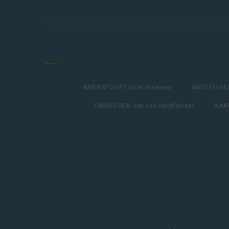
AMERSFOORT Utrechtseweg
AMSTELVEEN
EINDHOVEN Jan van Hooffstraat
HAAR