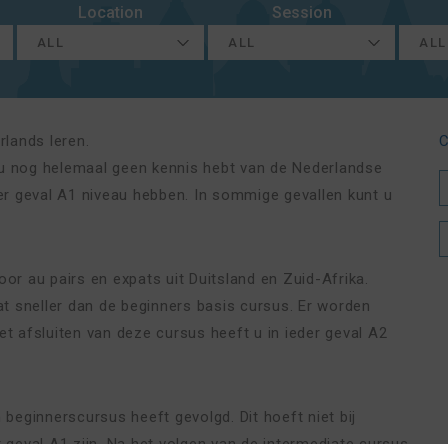
Location
Session
rlands leren.
C
 u nog helemaal geen kennis hebt van de Nederlandse
der geval A1 niveau hebben. In sommige gevallen kunt u
oor au pairs en expats uit Duitsland en Zuid-Afrika.
t sneller dan de beginners basis cursus. Er worden
 afsluiten van deze cursus heeft u in ieder geval A2
 beginnerscursus heeft gevolgd. Dit hoeft niet bij
r geval A1 zijn. Na het volgen van de intermediate cursus