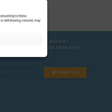
Consenting to these
g or withdrawing consent, may
cabulary, cultural tips and mini
free Dutch lesson in your inbox every
THANK YOU