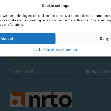
Cookie settings
ook B1 bereikt.
es, we use technologies like cookies to store and/or access device information. 
 document of door één van de testen te maken.
process data such as browsing behavior or unique IDs on this site. Not consentin
res and functions.
Accept
Deny
Do you want to learn Dutch through practical vo
exercises? Join 3,000+ learners and receive a 
Cookie Policy
Privacy Statement
two weeks.