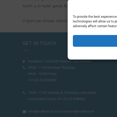
heeft u in ieder geval A2 en in sommige gevallen 
To provide the best experienc
U kunt uw niveau checken in het bijgevoegde pdf
technologies will allow us to 
adversely affect certain featu
GET IN TOUCH
Houtplein 7 2012 DD Haarlem Netherlands
09:00 - 17:30 Monday-Thursday
09:00 - 14:00 Friday
+31 (0) 23 3050305
14:00 - 17:00 Tuesday & Thursday Level check
consultation hours +31 (0) 23 3040023
info@taalthuis.nl
or
incompany@taalthuis.nl