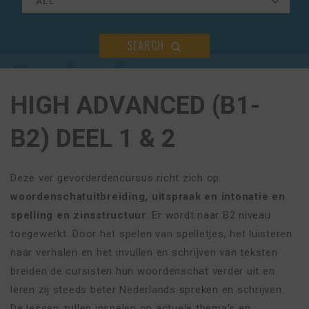
SEARCH
HIGH ADVANCED (B1-
B2) DEEL 1 & 2
Deze ver gevorderdencursus richt zich op
woordenschatuitbreiding, uitspraak en intonatie en
spelling en zinsstructuur
. Er wordt naar B2 niveau
toegewerkt. Door het spelen van spelletjes, het luisteren
naar verhalen en het invullen en schrijven van teksten
breiden de cursisten hun woordenschat verder uit en
leren zij steeds beter Nederlands spreken en schrijven.
De lessen zullen inspelen op actuele thema’s en