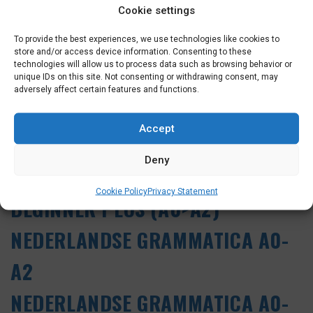
Cookie settings
Klik hier voor alle High Adv deel 1 cursussen
To provide the best experiences, we use technologies like cookies to
store and/or access device information. Consenting to these
OTHER LEVELS
technologies will allow us to process data such as browsing behavior or
unique IDs on this site. Not consenting or withdrawing consent, may
adversely affect certain features and functions.
BEGINNER BASIC (A0>A1)
Accept
SELF-STUDY BEGINNERS BASIS
Deny
(A0>A1)
Cookie Policy
Privacy Statement
BEGINNER PLUS (A0>A2)
NEDERLANDSE GRAMMATICA A0-
A2
NEDERLANDSE GRAMMATICA A0-