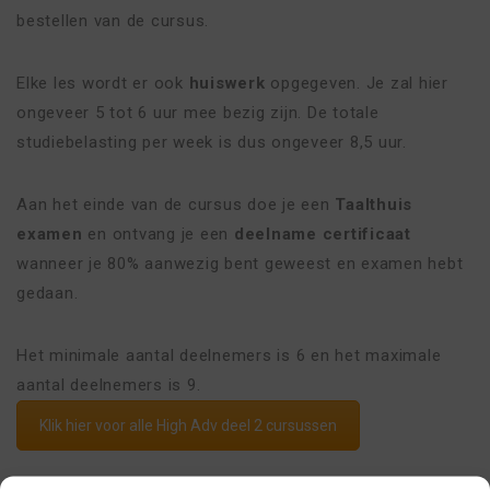
bestellen van de cursus.
Elke les wordt er ook
huiswerk
opgegeven. Je zal hier
ongeveer 5 tot 6 uur mee bezig zijn. De totale
studiebelasting per week is dus ongeveer 8,5 uur.
Aan het einde van de cursus doe je een
Taalthuis
examen
en ontvang je een
deelname certificaat
wanneer je 80% aanwezig bent geweest en examen hebt
gedaan.
Het minimale aantal deelnemers is 6 en het maximale
aantal deelnemers is 9.
Klik hier voor alle High Adv deel 2 cursussen