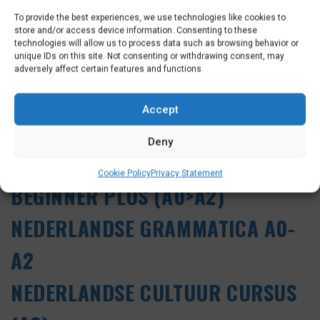
To provide the best experiences, we use technologies like cookies to
store and/or access device information. Consenting to these
Schrijf je nu in!
technologies will allow us to process data such as browsing behavior or
unique IDs on this site. Not consenting or withdrawing consent, may
adversely affect certain features and functions.
OTHER LEVELS
Accept
INTRODUCTIE CURSUS (A0)
Deny
BEGINNER BASIC (A0>A1)
Cookie Policy
Privacy Statement
BEGINNER PLUS (A0>A2)
NEDERLANDSE GRAMMATICA A0-
A2
NEDERLANDSE CULTUUR CURSUS