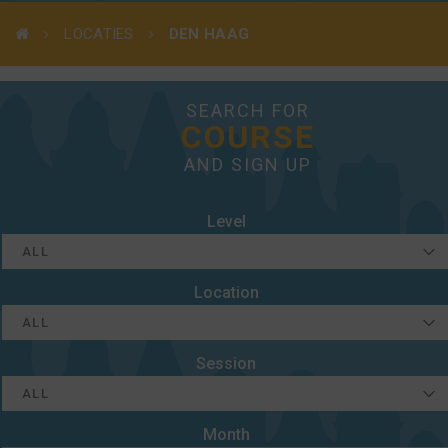
LOCATIES
DEN HAAG
SEARCH FOR
COURSE
AND SIGN UP
Level
Location
Session
Month