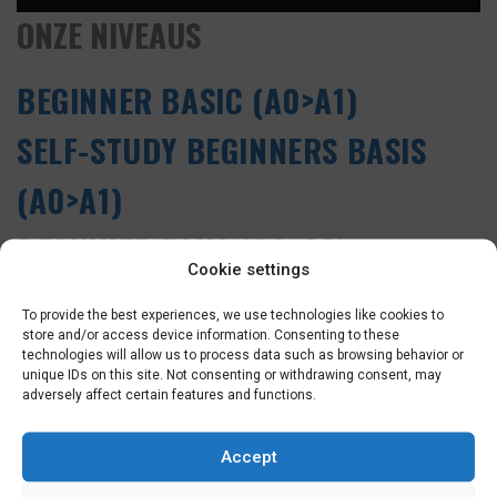
ONZE NIVEAUS
BEGINNER BASIC (A0>A1)
SELF-STUDY BEGINNERS BASIS
(A0>A1)
BEGINNER PLUS (A0>A2)
Cookie settings
NEDERLANDSE GRAMMATICA A0-
To provide the best experiences, we use technologies like cookies to
A2
store and/or access device information. Consenting to these
technologies will allow us to process data such as browsing behavior or
unique IDs on this site. Not consenting or withdrawing consent, may
NEDERLANDSE GRAMMATICA A0-
adversely affect certain features and functions.
A2
Accept